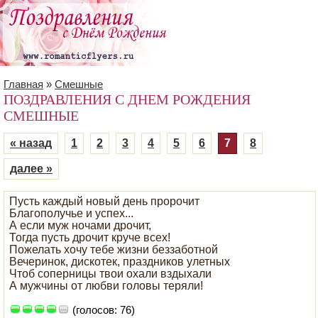
Главная
»
Смешные
ПОЗДРАВЛЕНИЯ С ДНЕМ РОЖДЕНИЯ
СМЕШНЫЕ
« назад
1
2
3
4
5
6
7
8
далее »
Пусть каждый новый день пророчит
Благополучье и успех...
А если муж ночами дрочит,
Тогда пусть дрочит круче всех!
Пожелать хочу тебе жизни беззаботной
Вечеринок, дискотек, праздников улетных
Чтоб соперницы твои охали вздыхали
А мужчины от любви головы теряли!
(голосов: 76)