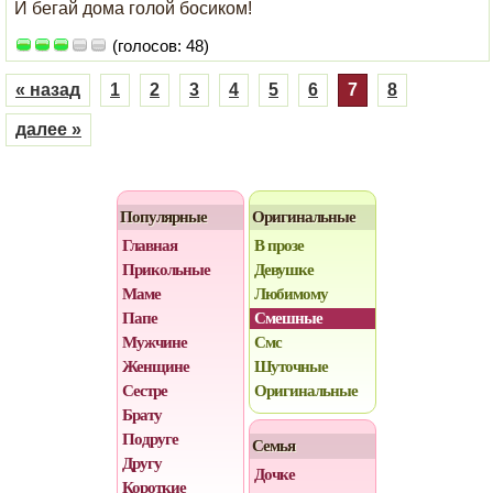
И бегай дома голой босиком!
(голосов: 48)
« назад
1
2
3
4
5
6
7
8
далее »
Популярные
Оригинальные
Главная
В прозе
Прикольные
Девушке
Маме
Любимому
Папе
Смешные
Мужчине
Смс
Женщине
Шуточные
Сестре
Оригинальные
Брату
Подруге
Семья
Другу
Дочке
Короткие