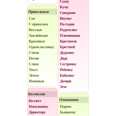
Сыну
Куму
Прикольные
Свекрови
Смс
Внучке
С приколом
На годик
Веселые
Родителям
Английские
Племяннице
Красивые
Крестному
Однокласснику
Крестной
Стихи
Дедушке
Песни
Дяде
Слова
Сестренке
Текст
Ребенку
Летом
Бабушке
Именные
Дочери
Тете
Коллектив
Отношения
Коллеге
Начальнику
Парню
Директору
Бывшему