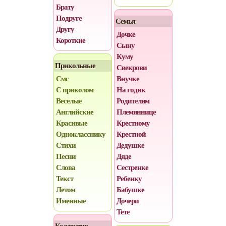
Брату
Подруге
Семья
Другу
Дочке
Короткие
Сыну
Куму
Прикольные
Свекрови
Смс
Внучке
С приколом
На годик
Веселые
Родителям
Английские
Племяннице
Красивые
Крестному
Однокласснику
Крестной
Стихи
Дедушке
Песни
Дяде
Слова
Сестренке
Текст
Ребенку
Летом
Бабушке
Именные
Дочери
Тете