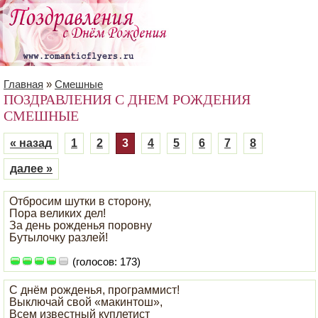
Главная
»
Смешные
ПОЗДРАВЛЕНИЯ С ДНЕМ РОЖДЕНИЯ
СМЕШНЫЕ
« назад
1
2
3
4
5
6
7
8
далее »
Отбросим шутки в сторону,
Пора великих дел!
За день рожденья поровну
Бутылочку разлей!
(голосов: 173)
С днём рожденья, программист!
Выключай свой «макинтош»,
Всем известный куплетист