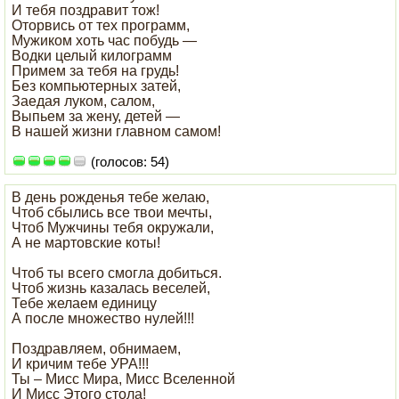
И тебя поздравит тож!
Оторвись от тех программ,
Мужиком хоть час побудь —
Водки целый килограмм
Примем за тебя на грудь!
Без компьютерных затей,
Заедая луком, салом,
Выпьем за жену, детей —
В нашей жизни главном самом!
(голосов: 54)
В день рожденья тебе желаю,
Чтоб сбылись все твои мечты,
Чтоб Мужчины тебя окружали,
А не мартовские коты!
Чтоб ты всего смогла добиться.
Чтоб жизнь казалась веселей,
Тебе желаем единицу
А после множество нулей!!!
Поздравляем, обнимаем,
И кричим тебе УРА!!!
Ты – Мисс Мира, Мисс Вселенной
И Мисс Этого стола!