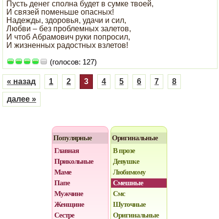
Пусть денег сполна будет в сумке твоей,
И связей поменьше опасных!
Надежды, здоровья, удачи и сил,
Любви – без проблемных залетов,
И чтоб Абрамович руки попросил,
И жизненных радостных взлетов!
(голосов: 127)
« назад
1
2
3
4
5
6
7
8
далее »
Популярные
Оригинальные
Главная
В прозе
Прикольные
Девушке
Маме
Любимому
Папе
Смешные
Мужчине
Смс
Женщине
Шуточные
Сестре
Оригинальные