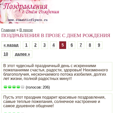
Главная
»
В прозе
ПОЗДРАВЛЕНИЯ В ПРОЗЕ С ДНЕМ РОЖДЕНИЯ
« назад
1
2
3
4
5
6
7
8
9
10
далее »
В этот чудесный праздничный день с искренними
пожеланиями счастья, радости, здоровья! Неизменного
благополучия, нескончаемого потока изобилия, долгих
лет жизни, полной радостных минут!
(голосов: 206)
Пусть этот праздник подарит красивые поздравления,
самые теплые пожелания, солнечное настроение и
самое душевное общение!