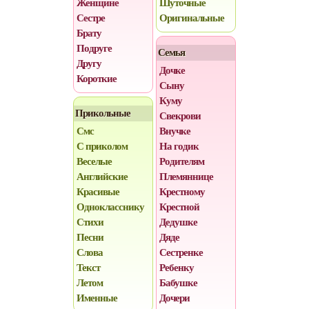
Женщине
Шуточные
Сестре
Оригинальные
Брату
Подруге
Семья
Другу
Дочке
Короткие
Сыну
Куму
Прикольные
Свекрови
Смс
Внучке
С приколом
На годик
Веселые
Родителям
Английские
Племяннице
Красивые
Крестному
Однокласснику
Крестной
Стихи
Дедушке
Песни
Дяде
Слова
Сестренке
Текст
Ребенку
Летом
Бабушке
Именные
Дочери