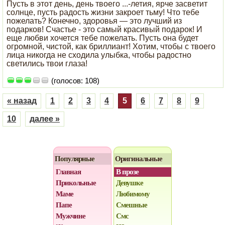
Пусть в этот день, день твоего ...-летия, ярче засветит
солнце, пусть радость жизни закроет тьму! Что тебе
пожелать? Конечно, здоровья — это лучший из
подарков! Счастье - это самый красивый подарок! И
еще любви хочется тебе пожелать. Пусть она будет
огромной, чистой, как бриллиант! Хотим, чтобы с твоего
лица никогда не сходила улыбка, чтобы радостно
светились твои глаза!
(голосов: 108)
« назад
1
2
3
4
5
6
7
8
9
10
далее »
Популярные
Оригинальные
Главная
В прозе
Прикольные
Девушке
Маме
Любимому
Папе
Смешные
Мужчине
Смс