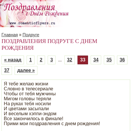
Главная
»
Подруге
ПОЗДРАВЛЕНИЯ ПОДРУГЕ С ДНЕМ
РОЖДЕНИЯ
« назад
1
2
3
...
32
33
34
35
36
37
далее »
Я тебе желаю жизни
Словно в телесериале
Чтобы от тебя мужчины
Мигом головы теряли
На руках тебя носили
И цветами засыпали
И веселым хэппи-эндом
Все закончилось в финале!
Прими мои поздравления с днем рождения!