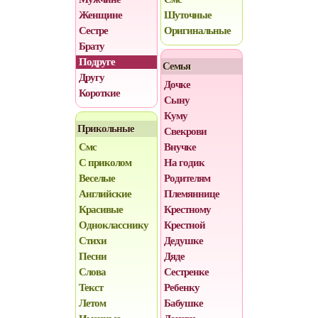
Женщине
Шуточные
Сестре
Оригинальные
Брату
Подруге
Семья
Другу
Дочке
Короткие
Сыну
Куму
Прикольные
Свекрови
Смс
Внучке
С приколом
На годик
Веселые
Родителям
Английские
Племяннице
Красивые
Крестному
Однокласснику
Крестной
Стихи
Дедушке
Песни
Дяде
Слова
Сестренке
Текст
Ребенку
Летом
Бабушке