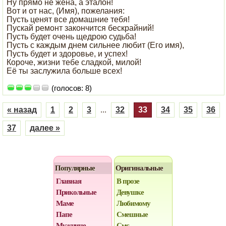
Ну прямо не жена, а эталон!
Вот и от нас, (Имя), пожелания:
Пусть ценят все домашние тебя!
Пускай ремонт закончится бескрайний!
Пусть будет очень щедрою судьба!
Пусть с каждым днем сильнее любит (Его имя),
Пусть будет и здоровье, и успех!
Короче, жизни тебе сладкой, милой!
Её ты заслужила больше всех!
(голосов: 8)
« назад
1
2
3
...
32
33
34
35
36
37
далее »
Популярные
Оригинальные
Главная
В прозе
Прикольные
Девушке
Маме
Любимому
Папе
Смешные
Мужчине
Смс