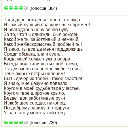
(голосов: 304)
Твой день рожденья, папа, это чудо
И самый лучший праздник всех времён!
Я благодарна небу вечно буду
За то, что ты однажды был рождён
Какой же ты заботливый и нежный,
Какой же бескорыстный, добрый ты!
Я знаю, ты всегда меня поддержишь
Среди обмана, зла и суеты.
Когда моей семье нужна опора,
Всегда подставишь ты своё плечо,
Ты для меня свернёшь любые горы,
Тебе любые ветры нипочём!
Быть дочерью твоей - такое счастье!
Я знаю, мне безумно повезло!
Кругом в моей судьбе твоё участье,
Кругом твоё широкое крыло.
Везде твои заботливые руки
И любящее сердце, наконец.
По-доброму завидуют подруги,
Узнав, что у меня такой отец.
(голосов: 730)