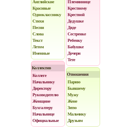
Английские
Племяннице
Красивые
Крестному
Однокласснику
Крестной
Стихи
Дедушке
Песни
Дяде
Слова
Сестренке
Текст
Ребенку
Летом
Бабушке
Именные
Дочери
Тете
Коллектив
Отношения
Коллеге
Начальнику
Парню
Директору
Бывшему
Руководителю
Мужу
Женщине
Жене
Бухгалтеру
Зятю
Начальнице
Мальчику
Официальные
Друзьям