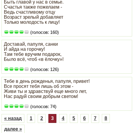
Быть главой у нас в семье.
Счастья также пожелаем -
Ведь счастливому отцу
Возраст зрелый добавляет
Только молодость к лицу!
(голосов: 160)
Доставай, папуля, санки
И айда на горочку!
Там тебе вручим подарок,
Было всё, чтоб «в ёлочку»!
(голосов: 126)
Тебе в день рожденья, папуля, привет!
Все просят тебя лишь об этом -
Живи ты и здравствуй еще много лет,
Нас радуй своим добрым светом!
(голосов: 74)
« назад
1
2
3
4
5
6
7
8
далее »