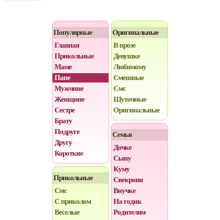
Популярные
Оригинальные
Главная
В прозе
Прикольные
Девушке
Маме
Любимому
Папе
Смешные
Мужчине
Смс
Женщине
Шуточные
Сестре
Оригинальные
Брату
Подруге
Семья
Другу
Дочке
Короткие
Сыну
Куму
Прикольные
Свекрови
Смс
Внучке
С приколом
На годик
Веселые
Родителям