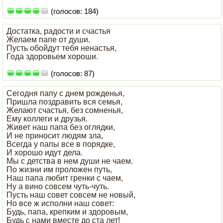
(голосов: 184)
Достатка, радости и счастья
Желаем папе от души.
Пусть обойдут тебя ненастья,
Года здоровьем хороши.
(голосов: 87)
Сегодня папу с днем рожденья,
Пришла поздравить вся семья,
Желают счастья, без сомненья,
Ему коллеги и друзья.
Живет наш папа без оглядки,
И не приносит людям зла,
Всегда у папы все в порядке,
И хорошо идут дела.
Мы с детства в нем души не чаем.
По жизни им проложен путь,
Наш папа любит гренки с чаем,
Ну а вино совсем чуть-чуть.
Пусть наш совет совсем не новый,
Но все ж исполни наш совет:
Будь, папа, крепким и здоровым,
Будь с нами вместе до ста лет!