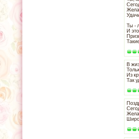
Сего
Желаю
Удачи
Ты - 
И эт
Призн
Такие
В жи
Тольк
Из кр
Так у
Позд
Сего
Жела
Широ