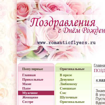
Главна
Популярные
Оригинальные
ПОЗ
Главная
В прозе
Прикольные
Девушке
« на
Маме
Любимому
Папе
Смешные
Знае
Мужчине
Смс
В это
Женщине
Шуточные
Пуст
Сестре
Оригинальные
Вдох