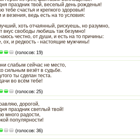
дня праздник твой, веселый день рожденья!
 тебе счастья и крепкого здоровья!
 и везения, ведь есть на то условия:
лучший, хоть отчаянный, рискуешь, но разумно,
от вкус свободы любишь так безумно!
аюсь честно, от души, и есть на то причины:
, ох, и редкость - настоящие мужчины!
(голосов: 19)
зни слабым сейчас не место,
о сильным везёт в судьбе.
утого ты сделан теста.
дачи во всём тебе!
(голосов: 25)
равляю, дорогой,
дня праздник светлый твой!
ю много радости,
кой популярности!
(голосов: 36)