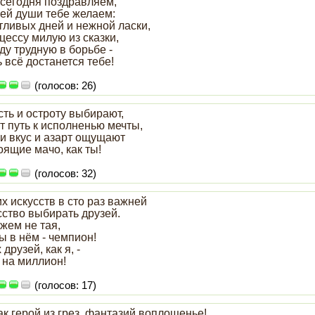
 сегодня поздравляем,
сей души тебе желаем:
тливых дней и нежной ласки,
цессу милую из сказки,
у трудную в борьбе -
 всё достанется тебе!
(голосов: 26)
ть и остроту выбирают,
т путь к исполненью мечты,
и вкус и азарт ощущают
ящие мачо, как ты!
(голосов: 32)
х искусств в сто раз важней
сство выбирать друзей.
жем не тая,
ы в нём - чемпион!
 друзей, как я, -
 на миллион!
(голосов: 17)
ак герой из грез, фантазий воплощенье!