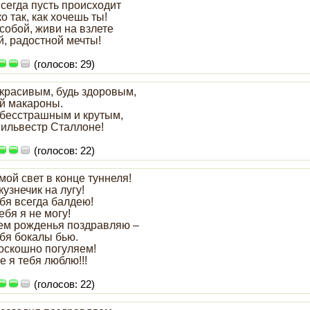
сегда пусть происходит
о так, как хочешь ты!
собой, живи на взлете
й, радостной мечты!
(голосов: 29)
 красивым, будь здоровым,
й макароны.
 бесстрашным и крутым,
Сильвестр Сталлоне!
(голосов: 22)
мой свет в конце туннеля!
кузнечик на лугу!
бя всегда балдею!
ебя я не могу!
ем рожденья поздравляю –
ебя бокалы бью.
роскошно погуляем!
е я тебя люблю!!!
(голосов: 22)