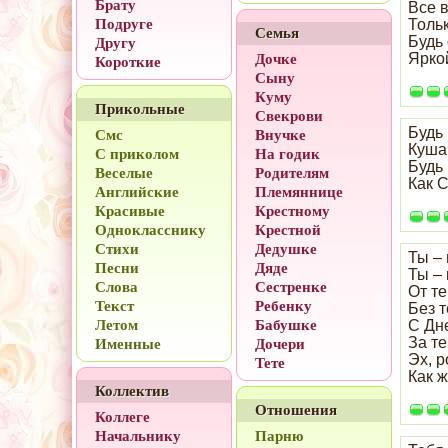
Брату
Все в
Подруге
Тольк
Семья
Будь 
Другу
Ярко
Дочке
Короткие
Сыну
Куму
Прикольные
Свекрови
Будь
Смс
Внучке
Куша
С приколом
На годик
Будь
Веселые
Родителям
Как 
Английские
Племяннице
Красивые
Крестному
Однокласснику
Крестной
Стихи
Дедушке
Ты – 
Песни
Дяде
Ты – 
Слова
Сестренке
От те
Текст
Ребенку
Без т
Летом
Бабушке
С Дн
За т
Именные
Дочери
Эх, 
Тете
Как ж
Коллектив
Отношения
Коллеге
Начальнику
Парню