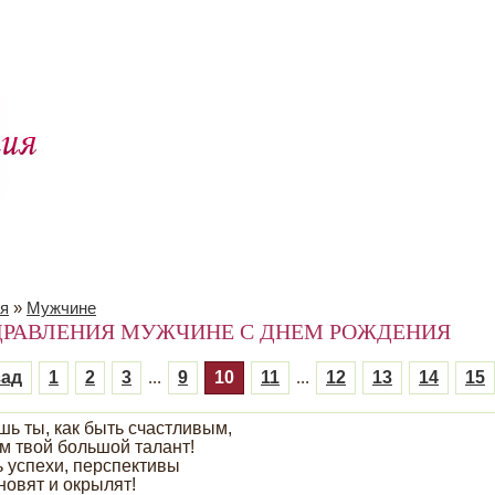
я
»
Мужчине
ДРАВЛЕНИЯ МУЖЧИНЕ С ДНЕМ РОЖДЕНИЯ
зад
1
2
3
...
9
10
11
...
12
13
14
15
шь ты, как быть счастливым,
м твой большой талант!
ь успехи, перспективы
новят и окрылят!