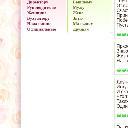
Тебя
Директору
Бывшему
От в
Руководителю
Мужу
Счас
Женщине
Жене
Прин
Бухгалтеру
Зятю
Побед
Начальнице
Мальчику
Пусть
Официальные
Друзьям
Яркос
Знаю
Жизн
Насто
Други
Иску
И ска
Что т
Таких
Один
Ты, к